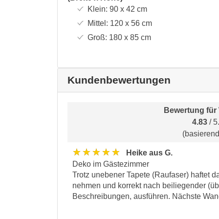
Klein:
90 x 42
cm
Mittel:
120 x 56
cm
Groß:
180 x 85
cm
Kundenbewertungen
Bewertung für
4.83
/ 5
(basieren
★★★★★
Heike aus G.
Deko im Gästezimmer
Trotz unebener Tapete (Raufaser) haftet d
nehmen und korrekt nach beiliegender (üb
Beschreibungen, ausführen. Nächste Wan