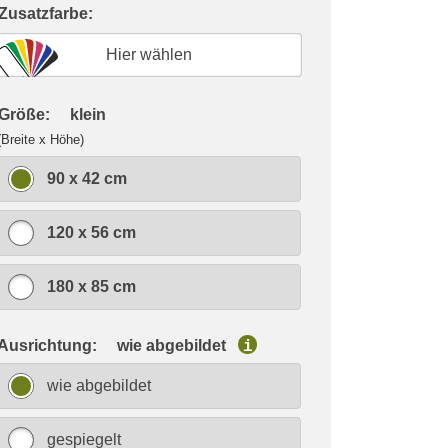
 Zusatzfarbe:
Hier wählen
 Größe:
klein
(Breite x Höhe)
90 x 42 cm
120 x 56 cm
180 x 85 cm
 Ausrichtung:
wie abgebildet
i
wie abgebildet
gespiegelt