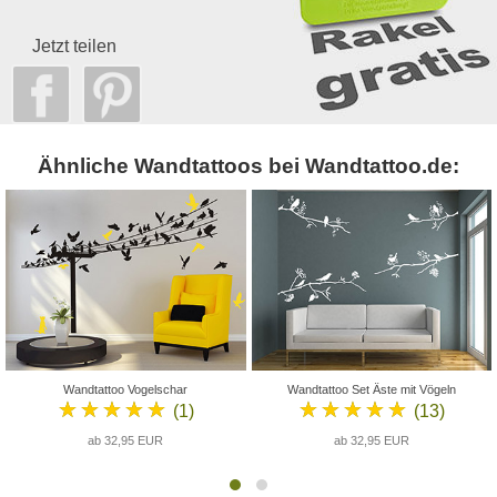
Jetzt teilen
Ähnliche Wandtattoos bei Wandtattoo.de:
Wandtattoo Vogelschar
Wandtattoo Set Äste mit Vögeln
★★★★★
★★★★★
(1)
(13)
ab 32,95 EUR
ab 32,95 EUR