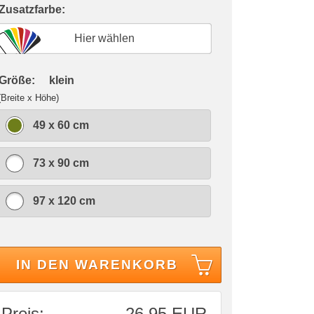
 Zusatzfarbe:
Hier wählen
 Größe:
klein
(Breite x Höhe)
49 x 60 cm
73 x 90 cm
97 x 120 cm
IN DEN WARENKORB
Preis:
26,95 EUR