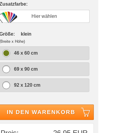
 Zusatzfarbe:
Hier wählen
 Größe:
klein
(Breite x Höhe)
46 x 60 cm
69 x 90 cm
92 x 120 cm
IN DEN WARENKORB
Preis:
26,95 EUR