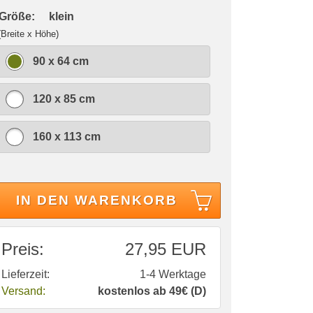
 Größe:
klein
(Breite x Höhe)
90 x 64 cm
120 x 85 cm
160 x 113 cm
IN DEN WARENKORB
Preis:
27,95 EUR
Lieferzeit:
1-4 Werktage
Versand:
kostenlos ab 49€ (D)