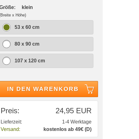
 Größe:
klein
(Breite x Höhe)
53 x 60 cm
80 x 90 cm
107 x 120 cm
IN DEN WARENKORB
Preis:
24,95 EUR
Lieferzeit:
1-4 Werktage
Versand:
kostenlos ab 49€ (D)