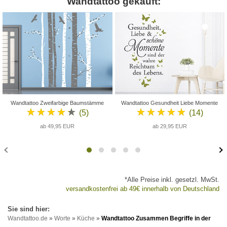
Wandtattoo gekauft:
Wandtattoo Zweifarbige Baumstämme
Wandtattoo Gesundheit Liebe Momente
★★★★★
★★★★★
(5)
(14)
ab 49,95 EUR
ab 29,95 EUR
*Alle Preise inkl. gesetzl. MwSt.
versandkostenfrei ab 49€ innerhalb von Deutschland
Wandtattoo.de
»
Worte
»
Küche
»
Wandtattoo Zusammen Begriffe in der