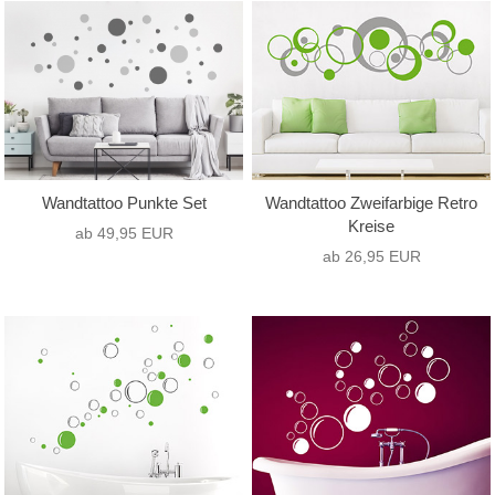
nur Text
(0)
Hochformat
(6)
nur Motiv
(16)
Querformat
(10)
Text mit Motiv
(0)
Quadrat
(0)
Wandtattoo Punkte Set
Wandtattoo Zweifarbige Retro
Kreise
ab 49,95 EUR
ab 26,95 EUR