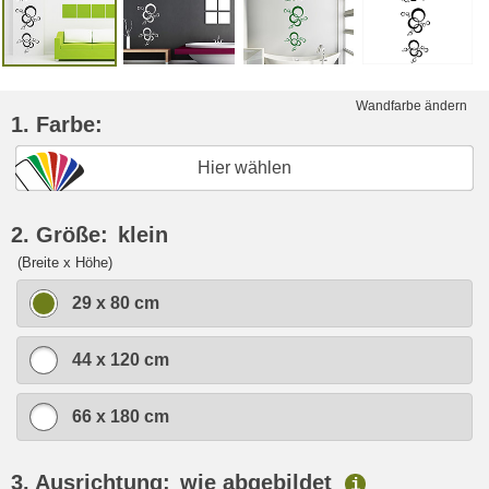
Wandfarbe ändern
1. Farbe:
Hier wählen
2. Größe:
klein
(Breite x Höhe)
29 x 80 cm
44 x 120 cm
66 x 180 cm
3. Ausrichtung:
wie abgebildet
i