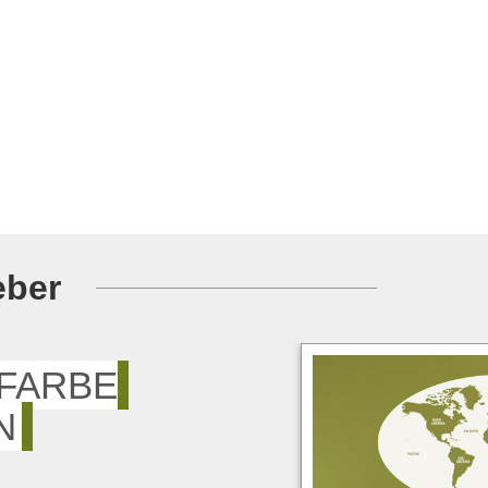
eber
RFARBE
N