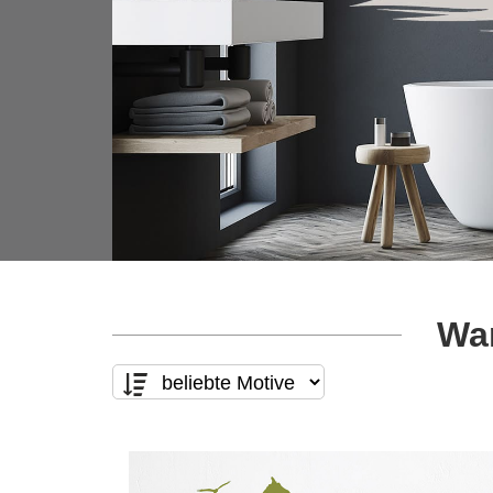
Wan
Motivart
Form
nur Text
(0)