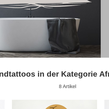
dtattoos in der Kategorie Af
8 Artikel
at
Textwunsch
Hochformat
(1)
mit Wunschtext
(0)