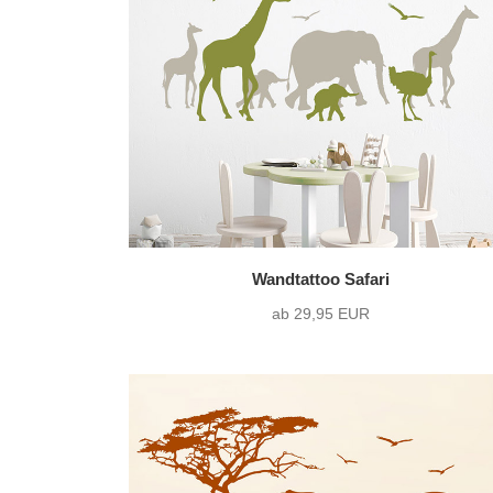
nur Motiv
(8)
Text mit Motiv
(0)
Wandtattoo Safari
ab 29,95 EUR