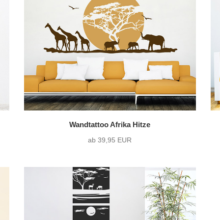
Querformat
(7)
ohne Wunschtext
(8
Quadrat
(0)
Wandtattoo Afrika Hitze
ab 39,95 EUR