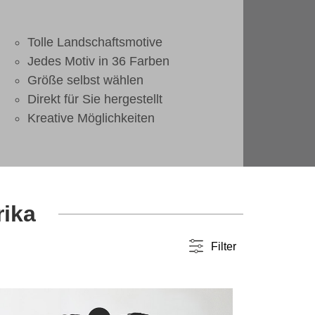
Tolle Landschaftsmotive
Jedes Motiv in 36 Farben
Größe selbst wählen
Direkt für Sie hergestellt
Kreative Möglichkeiten
rika
Filter
Farbwahl
einfarbig
(6)