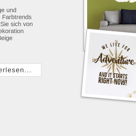
ige und
e Farbtrends
Sie sich von
ekoration
Beige
erlesen...