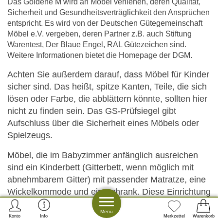
Das Goldene M wird an Möbel verliehen, deren Qualität,
Sicherheit und Gesundheitsverträglichkeit den Ansprüchen
entspricht. Es wird von der Deutschen Gütegemeinschaft
Möbel e.V. vergeben, deren Partner z.B. auch Stiftung
Warentest, Der Blaue Engel, RAL Gütezeichen sind.
Weitere Informationen bietet die Homepage der DGM.
Achten Sie außerdem darauf, dass Möbel für Kinder
sicher sind. Das heißt, spitze Kanten, Teile, die sich
lösen oder Farbe, die abblättern könnte, sollten hier
nicht zu finden sein. Das GS-Prüfsiegel gibt
Aufschluss über die Sicherheit eines Möbels oder
Spielzeugs.
Möbel, die im Babyzimmer anfänglich ausreichen
sind ein Kinderbett (Gitterbett, wenn möglich mit
abnehmbarem Gitter) mit passender Matratze, eine
Wickelkommode und ein Schrank. Diese Einrichtung
ist zunächst praktisch, zumal das Kind in diesem
Menü
Alter noch nicht viel Wert auf Dekoration legt.
Konto
Info
Merkzettel
Warenkorb