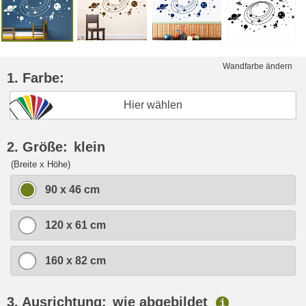
Wandfarbe ändern
1. Farbe:
Hier wählen
2. Größe:
klein
(Breite x Höhe)
90 x 46 cm
120 x 61 cm
160 x 82 cm
3. Ausrichtung:
wie abgebildet
i