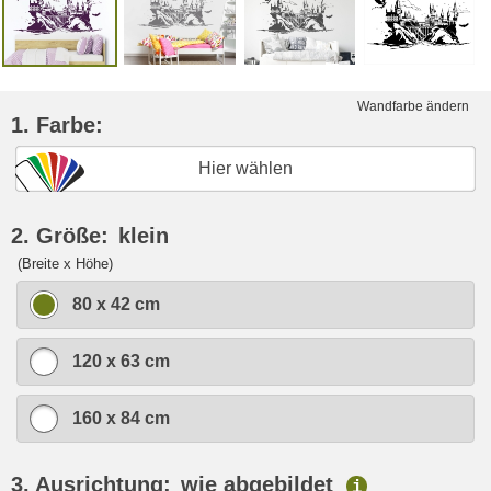
Wandfarbe ändern
1. Farbe:
Hier wählen
2. Größe:
klein
(Breite x Höhe)
80 x 42 cm
120 x 63 cm
160 x 84 cm
3. Ausrichtung:
wie abgebildet
i