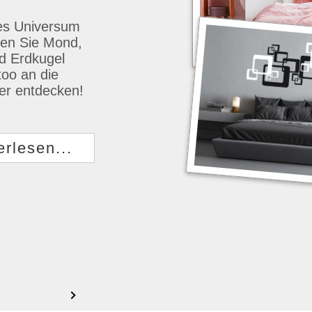
es Universum
len Sie Mond,
d Erdkugel
too an die
ier entdecken!
erlesen...