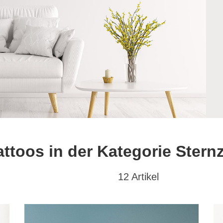
ttoos in der Kategorie Stern
12 Artikel
at
Textwunsch
Hochformat
(0)
mit Wunschtext
(0)