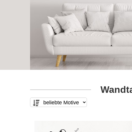
Wandta
Motivart
Form
nur Text
(0)