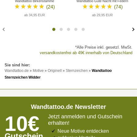
Wandtattoo Birkenstämme
Wandtattoo Gute Nacht mit Federn
★★★★★
★★★★★
(24)
(74)
ab 34,95 EUR
ab 29,95 EUR
*Alle Preise inkl. gesetzl. MwSt.
versandkostenfrei ab 49€ innerhalb von Deutschland
Wandtattoo.de
»
Motive
»
Originell
»
Sternzeichen
»
Wandtattoo
Sternzeichen Widder
Wandtattoo.de Newsletter
10€
Jetzt anmelden und Gutschein
erhalten!
Neue Motive entdecken
Gutschein