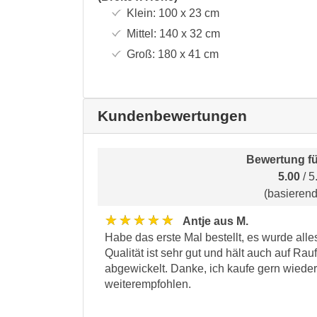
Klein:
100 x 23
cm
Mittel:
140 x 32
cm
Groß:
180 x 41
cm
Kundenbewertungen
Bewertung f
5.00
/ 5
(basieren
★★★★★
Antje aus M.
Habe das erste Mal bestellt, es wurde alles
Qualität ist sehr gut und hält auch auf Ra
abgewickelt. Danke, ich kaufe gern wied
weiterempfohlen.