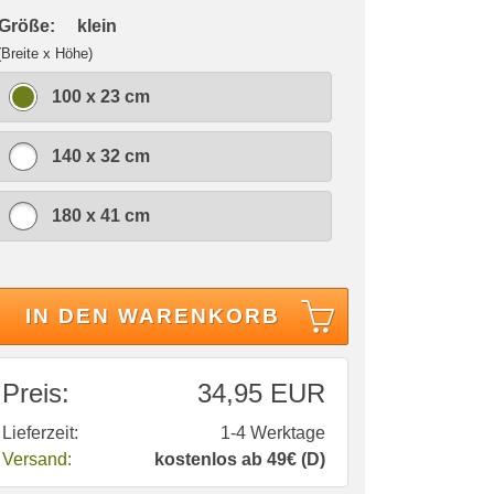
 Größe:
klein
(Breite x Höhe)
100 x 23 cm
140 x 32 cm
180 x 41 cm
IN DEN WARENKORB
Preis:
34,95 EUR
Lieferzeit:
1-4 Werktage
Versand:
kostenlos ab 49€ (D)