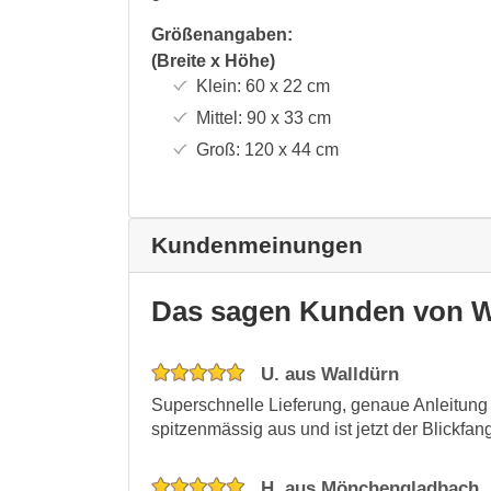
Größenangaben:
(Breite x Höhe)
Klein:
60 x 22
cm
Mittel:
90 x 33
cm
Groß:
120 x 44
cm
Kundenmeinungen
Das sagen Kunden von W
U. aus Walldürn
Superschnelle Lieferung, genaue Anleitung u
spitzenmässig aus und ist jetzt der Blickf
H. aus Mönchengladbach