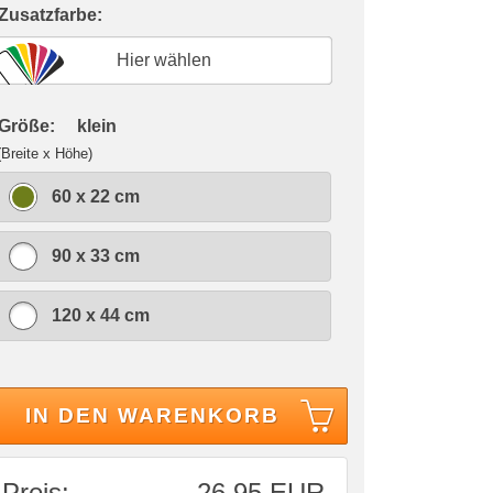
 Zusatzfarbe:
Hier wählen
 Größe:
klein
(Breite x Höhe)
60 x 22 cm
90 x 33 cm
120 x 44 cm
IN DEN WARENKORB
Preis:
26,95 EUR