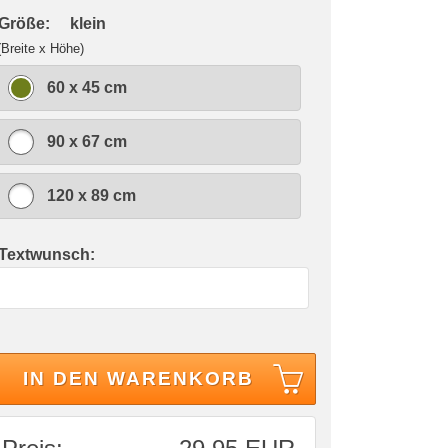
 Größe:
klein
(Breite x Höhe)
60 x 45 cm
90 x 67 cm
120 x 89 cm
 Textwunsch:
IN DEN WARENKORB