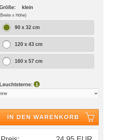
 Größe:
klein
(Breite x Höhe)
90 x 32 cm
120 x 43 cm
160 x 57 cm
 Leuchtsterne:
i
IN DEN WARENKORB
Preis:
24,95 EUR