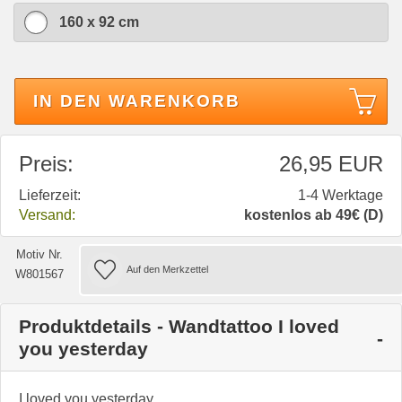
160 x 92 cm
IN DEN WARENKORB
Preis:
26,95 EUR
Lieferzeit:
1-4 Werktage
Versand:
kostenlos ab 49€ (D)
Motiv Nr.
W801567
Produktdetails - Wandtattoo I loved
you yesterday
I loved you yesterday