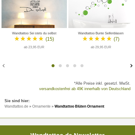
Wandtattoo Sei stets du selbst
Wandtattoo Bunte Seifenblasen
★★★★★
★★★★★
(15)
(7)
ab 23,95 EUR
ab 29,95 EUR
*Alle Preise inkl. gesetzl. MwSt.
versandkostenfrei ab 49€ innerhalb von Deutschland
Wandtattoo.de
»
Ornamente
»
Wandtattoo Blüten Ornament