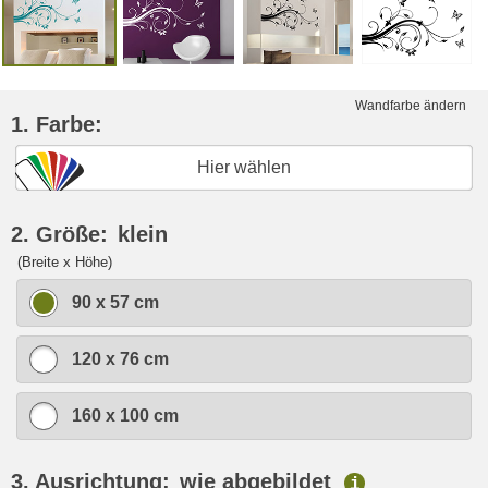
Wandfarbe ändern
1. Farbe:
Hier wählen
2. Größe:
klein
(Breite x Höhe)
90 x 57 cm
120 x 76 cm
160 x 100 cm
3. Ausrichtung:
wie abgebildet
i