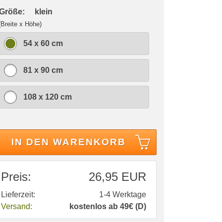
 Größe:
klein
(Breite x Höhe)
54 x 60 cm
81 x 90 cm
108 x 120 cm
IN DEN WARENKORB
Preis:
26,95 EUR
Lieferzeit:
1-4 Werktage
Versand:
kostenlos ab 49€ (D)