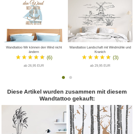
Wandtattoo Wir können den Wind nicht
Wandtattoo Landschaft mit Windmühle und
ändern
Kranich
★★★★★
★★★★★
(6)
(3)
ab 26,95 EUR
ab 29,95 EUR
Diese Artikel wurden zusammen mit diesem
Wandtattoo gekauft: