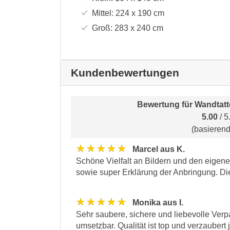
Mittel:
224 x 190
cm
Groß:
283 x 240
cm
Kundenbewertungen
Bewertung für
Wandtatt
5.00
/ 5
(basieren
★★★★★
Marcel aus K.
Schöne Vielfalt an Bildern und den eige
sowie super Erklärung der Anbringung. Die 
★★★★★
Monika aus I.
Sehr saubere, sichere und liebevolle Ver
umsetzbar. Qualität ist top und verzauber