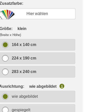
 Zusatzfarbe:
Hier wählen
 Größe:
klein
(Breite x Höhe)
164 x 140 cm
224 x 190 cm
283 x 240 cm
 Ausrichtung:
wie abgebildet
i
wie abgebildet
gespiegelt