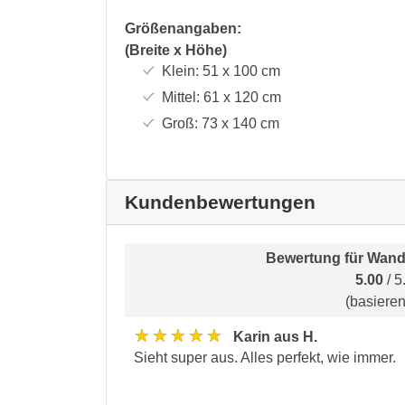
Größenangaben:
(Breite x Höhe)
Klein:
51 x 100
cm
Mittel:
61 x 120
cm
Groß:
73 x 140
cm
Kundenbewertungen
Bewertung für
Wandt
5.00
/ 5
(basiere
★★★★★
Karin aus H.
Sieht super aus. Alles perfekt, wie immer.