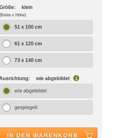
 Größe:
klein
(Breite x Höhe)
51 x 100 cm
61 x 120 cm
73 x 140 cm
 Ausrichtung:
wie abgebildet
i
wie abgebildet
gespiegelt
IN DEN WARENKORB