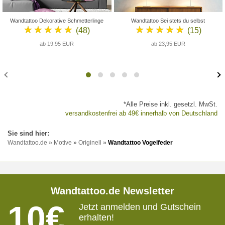
Wandtattoo Dekorative Schmetterlinge
Wandtattoo Sei stets du selbst
★★★★★
★★★★★
(48)
(15)
ab 19,95 EUR
ab 23,95 EUR
*Alle Preise inkl. gesetzl. MwSt.
versandkostenfrei ab 49€ innerhalb von Deutschland
Wandtattoo.de
»
Motive
»
Originell
»
Wandtattoo Vogelfeder
Wandtattoo.de Newsletter
10€
Jetzt anmelden und Gutschein
erhalten!