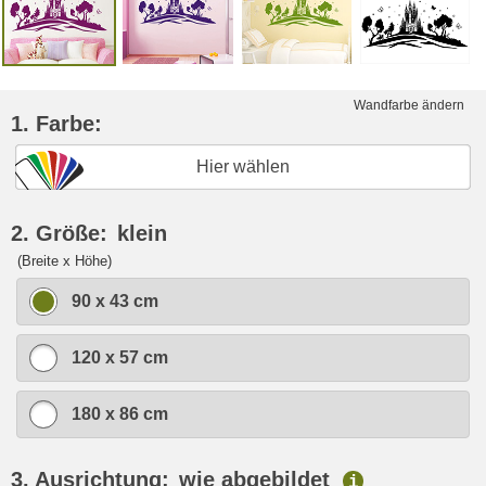
Wandfarbe ändern
1. Farbe:
Hier wählen
2. Größe:
klein
(Breite x Höhe)
90 x 43 cm
120 x 57 cm
180 x 86 cm
3. Ausrichtung:
wie abgebildet
i