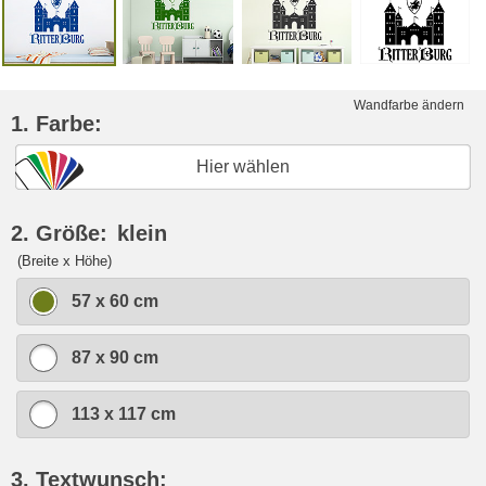
Wandfarbe ändern
1. Farbe:
Hier wählen
2. Größe:
klein
(Breite x Höhe)
57 x 60 cm
87 x 90 cm
113 x 117 cm
3. Textwunsch: