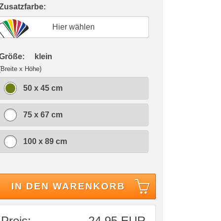
 Zusatzfarbe:
Hier wählen
 Größe:
klein
(Breite x Höhe)
50 x 45 cm
75 x 67 cm
100 x 89 cm
IN DEN WARENKORB
Preis:
24,95 EUR