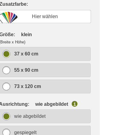
 Zusatzfarbe:
Hier wählen
 Größe:
klein
(Breite x Höhe)
37 x 60 cm
55 x 90 cm
73 x 120 cm
 Ausrichtung:
wie abgebildet
i
wie abgebildet
gespiegelt