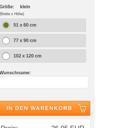
 Größe:
klein
(Breite x Höhe)
51 x 60 cm
77 x 90 cm
102 x 120 cm
 Wunschname:
IN DEN WARENKORB