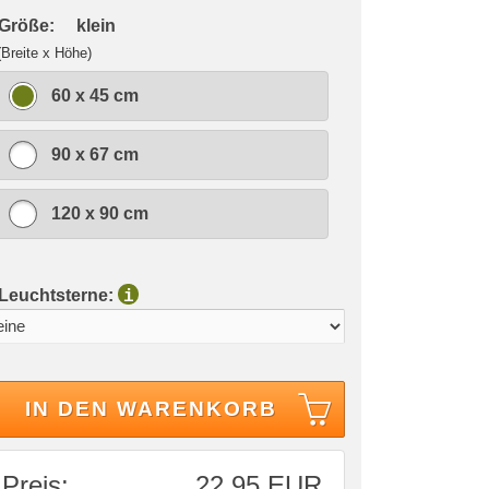
 Größe:
klein
(Breite x Höhe)
60 x 45 cm
90 x 67 cm
120 x 90 cm
 Leuchtsterne:
i
IN DEN WARENKORB
Preis:
22,95 EUR