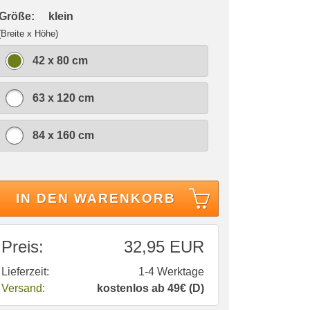
 Größe:
klein
(Breite x Höhe)
42 x 80 cm
63 x 120 cm
84 x 160 cm
IN DEN WARENKORB
Preis:
32,95 EUR
Lieferzeit:
1-4 Werktage
Versand:
kostenlos ab 49€ (D)