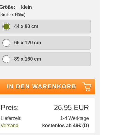
 Größe:
klein
(Breite x Höhe)
44 x 80 cm
66 x 120 cm
89 x 160 cm
IN DEN WARENKORB
Preis:
26,95 EUR
Lieferzeit:
1-4 Werktage
Versand:
kostenlos ab 49€ (D)