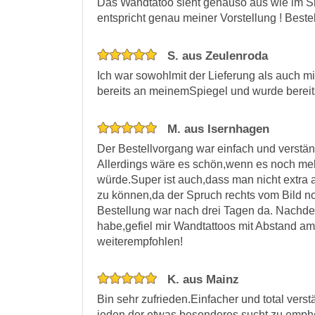
Das Wandtatoo sieht genauso aus wie im Sh
entspricht genau meiner Vorstellung ! Beste
S. aus Zeulenroda
Ich war sowohlmit der Lieferung als auch mit
bereits an meinemSpiegel und wurde bereits 
M. aus Isernhagen
Der Bestellvorgang war einfach und verstän
Allerdings wäre es schön,wenn es noch m
würde.Super ist auch,dass man nicht extra 
zu können,da der Spruch rechts vom Bild n
Bestellung war nach drei Tagen da. Nachd
habe,gefiel mir Wandtattoos mit Abstand a
weiterempfohlen!
K. aus Mainz
Bin sehr zufrieden.Einfacher und total vers
jeden der etwas besonderes sucht zu emph