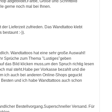
op abgebildet.Farbe, Größe und Schriftbild
lle gerne noch mal bei Ihnen.
 der Lieferzeit zufrieden. Das Wandtattoo klebt
bestaunt :-)).
dlich. Wandtattoos hat eine sehr große Auswahl!
ehr Sprüche zum Thema "Lustiges"geben
auf das Bild klicken muss,um den Spruch richtig lesen
och mal steht.Habe per Vorkasse bezahlt und die
em ich auch bei anderen Online-Shops geguckt
m Besten und ich habe Wandtattoos auch schon
tändlicher Bestellvorgang.Superschneller Versand. Für
ehlen.