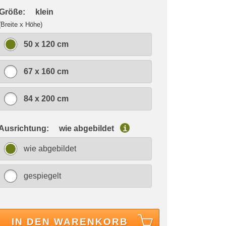
 Größe:
klein
(Breite x Höhe)
50 x 120 cm
67 x 160 cm
84 x 200 cm
 Ausrichtung:
wie abgebildet
i
wie abgebildet
gespiegelt
IN DEN WARENKORB