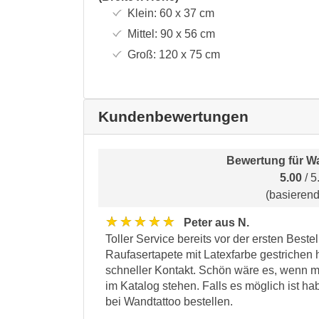
Klein:
60 x 37
cm
Mittel:
90 x 56
cm
Groß:
120 x 75
cm
Kundenbewertungen
Bewertung für
Wa
5.00
/ 5
(basieren
★★★★★
Peter aus N.
Toller Service bereits vor der ersten Beste
Raufasertapete mit Latexfarbe gestrichen h
schneller Kontakt. Schön wäre es, wenn m
im Katalog stehen. Falls es möglich ist h
bei Wandtattoo bestellen.