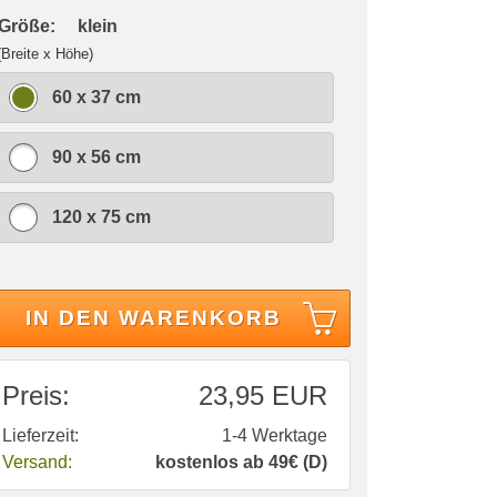
 Größe:
klein
(Breite x Höhe)
60 x 37 cm
90 x 56 cm
120 x 75 cm
IN DEN WARENKORB
Preis:
23,95 EUR
Lieferzeit:
1-4 Werktage
Versand:
kostenlos ab 49€ (D)