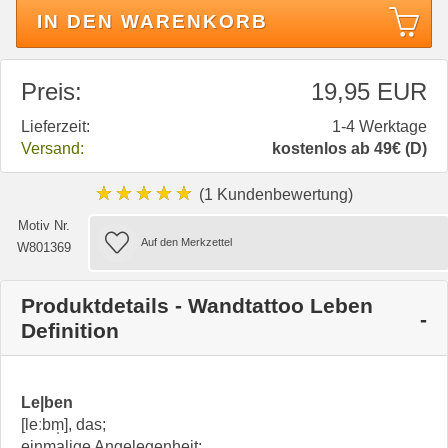
IN DEN WARENKORB
Preis:
19,95 EUR
Lieferzeit:
1-4 Werktage
Versand:
kostenlos ab 49€ (D)
★★★★★
(1 Kundenbewertung)
Motiv Nr.
W801369
Produktdetails - Wandtattoo Leben
Definition
Le|ben
[leːbm̩], das;
einmalige Angelegenheit;