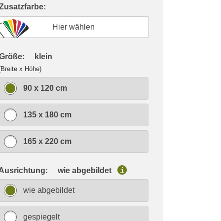
 Zusatzfarbe:
Hier wählen
 Größe:
klein
(Breite x Höhe)
90 x 120 cm
135 x 180 cm
165 x 220 cm
 Ausrichtung:
wie abgebildet
i
wie abgebildet
gespiegelt