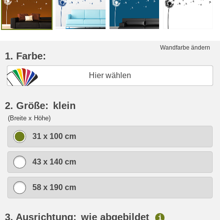
Wandfarbe ändern
1. Farbe:
Hier wählen
2. Größe:
klein
(Breite x Höhe)
31 x 100 cm
43 x 140 cm
58 x 190 cm
3. Ausrichtung:
wie abgebildet
i