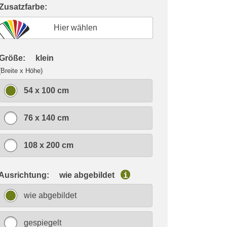
 Zusatzfarbe:
Hier wählen
 Größe:
klein
(Breite x Höhe)
54 x 100 cm
76 x 140 cm
108 x 200 cm
 Ausrichtung:
wie abgebildet
i
wie abgebildet
gespiegelt