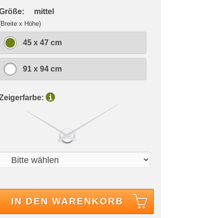
 Größe:
mittel
(Breite x Höhe)
45 x 47 cm
91 x 94 cm
 Zeigerfarbe:
i
IN DEN WARENKORB