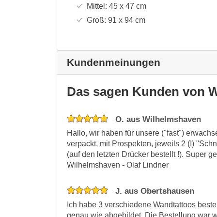
Mittel:
45 x 47
cm
Groß:
91 x 94
cm
Kundenmeinungen
Das sagen Kunden von W
O. aus Wilhelmshaven
Hallo, wir haben für unsere ("fast") erwac
verpackt, mit Prospekten, jeweils 2 (!) "S
(auf den letzten Drücker bestellt !). Super
Wilhelmshaven - Olaf Lindner
J. aus Obertshausen
Ich habe 3 verschiedene Wandtattoos bestel
genau wie abgebildet. Die Bestellung war wi