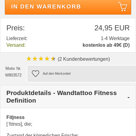
IN DEN WARENKORB
Preis:
24,95 EUR
Lieferzeit:
1-4 Werktage
Versand:
kostenlos ab 49€ (D)
★★★★★
(2 Kundenbewertungen)
Motiv Nr.
W803572
Produktdetails - Wandtattoo Fitness
Definition
Fit|ness
[ˈfɪtnɛs], die;
Zustand der körperlichen Frische;