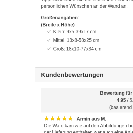
persönlichen Wünschen an der Wand an.
Größenangaben:
(Breite x Höhe)
Klein:
9x5-39x17
cm
Mittel:
13x8-58x25
cm
Groß:
18x10-77x34
cm
Kundenbewertungen
Bewertung fü
4.95
/ 5
(basierend
★★★★★
Armin aus M.
Die Ware kam wie auf den Abbildungen be
der Lieferung enthalten war auch eine An