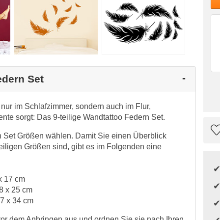
edern Set
 nur im Schlafzimmer, sondern auch im Flur,
te sorgt: Das 9-teilige Wandtattoo Federn Set.
n Set Größen wählen. Damit Sie einen Überblick
iligen Größen sind, gibt es im Folgenden eine
 x 17 cm
58 x 25 cm
77 x 34 cm
vor dem Anbringen aus und ordnen Sie sie nach Ihren