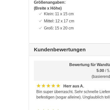
Größenangaben:
(Breite x Höhe)
Klein:
11 x 15
cm
Mittel:
12 x 17
cm
Groß:
15 x 20
cm
Kundenbewertungen
Bewertung für
Wandta
5.00
/ 5
(basieren
★★★★★
Herr aus A.
Bin super überrascht. Sehr schnelle Liefer
befestigen (sogar alleine). Unglaublich to