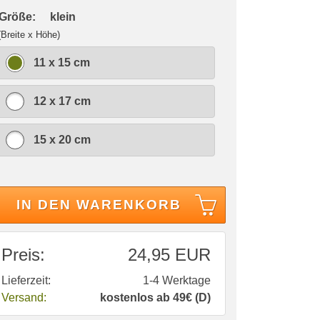
 Größe:
klein
(Breite x Höhe)
11 x 15 cm
12 x 17 cm
15 x 20 cm
IN DEN WARENKORB
Preis:
24,95 EUR
Lieferzeit:
1-4 Werktage
Versand:
kostenlos ab 49€ (D)