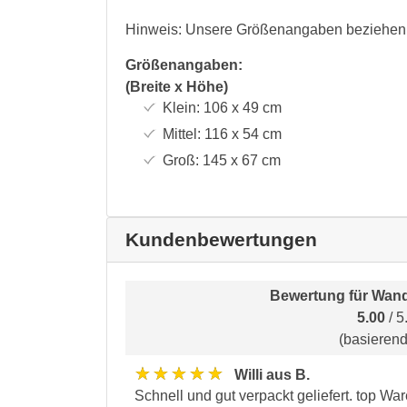
Hinweis: Unsere Größenangaben beziehen s
Größenangaben:
(Breite x Höhe)
Klein:
106 x 49
cm
Mittel:
116 x 54
cm
Groß:
145 x 67
cm
Kundenbewertungen
Bewertung für
Wand
5.00
/ 5
(basieren
★★★★★
Willi aus B.
Schnell und gut verpackt geliefert. top Wa