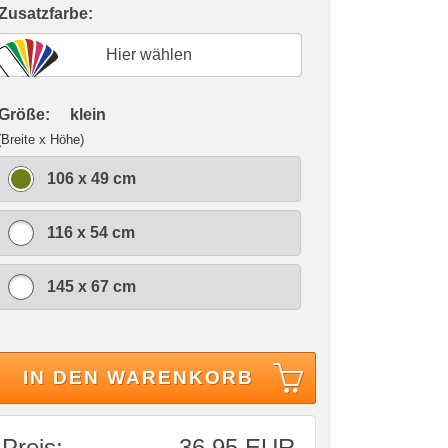
 Zusatzfarbe:
Hier wählen
 Größe:
klein
(Breite x Höhe)
106 x 49 cm
116 x 54 cm
145 x 67 cm
IN DEN WARENKORB
Preis:
36,95 EUR