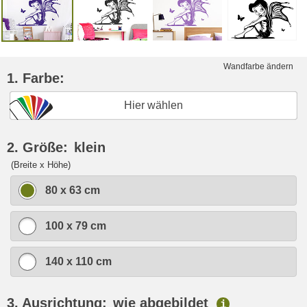
Wandfarbe ändern
1. Farbe:
Hier wählen
2. Größe:
klein
(Breite x Höhe)
80 x 63 cm
100 x 79 cm
140 x 110 cm
3. Ausrichtung:
wie abgebildet
i