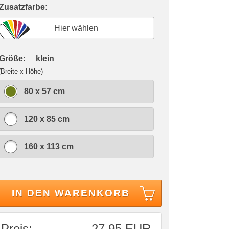
 Zusatzfarbe:
Hier wählen
 Größe:
klein
(Breite x Höhe)
80 x 57 cm
120 x 85 cm
160 x 113 cm
IN DEN WARENKORB
Preis:
27,95 EUR