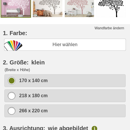
Wandfarbe ändern
1. Farbe:
Hier wählen
2. Größe:
klein
(Breite x Höhe)
170 x 140 cm
218 x 180 cm
266 x 220 cm
3. Ausrichtung:
wie abgebildet
i