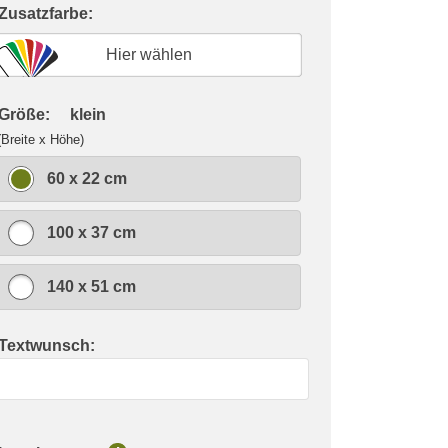
 Zusatzfarbe:
Hier wählen
 Größe:
klein
(Breite x Höhe)
60 x 22 cm
100 x 37 cm
140 x 51 cm
 Textwunsch: